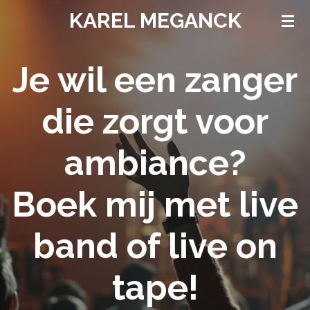
KAREL MEGANCK
Ga
direct
naar
Je wil een zanger
de
hoofdinhoud
die zorgt voor
ambiance?
Boek mij met live
band of live on
tape!