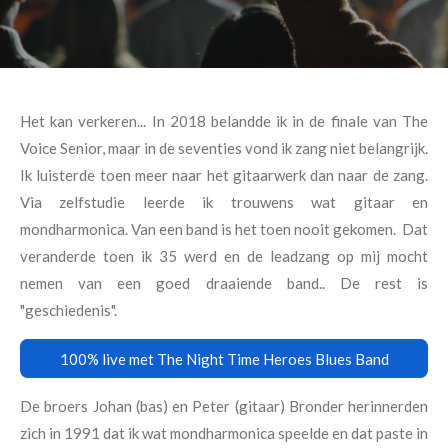
Het kan verkeren... In 2018 belandde ik in de finale van The
Voice Senior, maar in de seventies vond ik zang niet belangrijk.
Ik luisterde toen meer naar het gitaarwerk dan naar de zang.
Via zelfstudie leerde ik trouwens wat gitaar en
mondharmonica. Van een band is het toen nooit gekomen. Dat
veranderde toen ik 35 werd en de leadzang op mij mocht
nemen van een goed draaiende band.. De rest is
"geschiedenis".
100% live met The Night Time Heroes Blues Band
De broers Johan (bas) en Peter (gitaar) Bronder herinnerden
zich in 1991 dat ik wat mondharmonica speelde en dat paste in